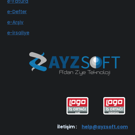
e-Fatura
e-Defter
e-Arşiv
e-İrsaliye
İletişim :
help@ayzsoft.com